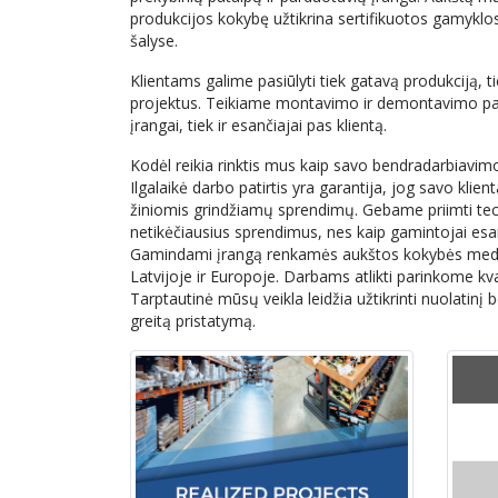
produkcijos kokybę užtikrina sertifikuotos gamyklos
šalyse.
Klientams galime pasiūlyti tiek gatavą produkciją, tie
projektus. Teikiame montavimo ir demontavimo pas
įrangai, tiek ir esančiajai pas klientą.
Kodėl reikia rinktis mus kaip savo bendradarbiavim
Ilgalaikė darbo patirtis yra garantija, jog savo klie
žiniomis grindžiamų sprendimų. Gebame priimti tech
netikėčiausius sprendimus, nes kaip gamintojai es
Gamindami įrangą renkamės aukštos kokybės medži
Latvijoje ir Europoje. Darbams atlikti parinkome kv
Tarptautinė mūsų veikla leidžia užtikrinti nuolatinį b
greitą pristatymą.