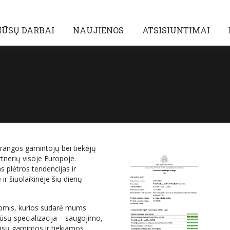
ŪSŲ DARBAI
NAUJIENOS
ATSISIUNTIMAI
įrangos gamintojų bei tiekėjų
rtnerių visoje Europoje.
 plėtros tendencijas ir
 ir šiuolaikinėje šių dienų
niomis, kurios sudarė mums
ūsų specializacija – saugojimo,
ūsų gamintos ir tiekiamos