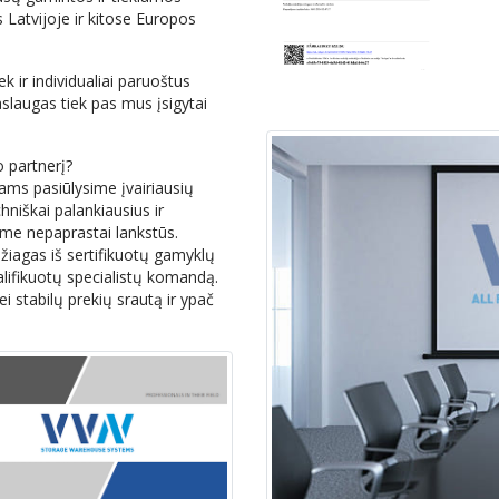
 Latvijoje ir kitose Europos
k ir individualiai paruoštus
laugas tiek pas mus įsigytai
o partnerį?
ntams pasiūlysime įvairiausių
niškai palankiausius ir
ame nepaprastai lankstūs.
agas iš sertifikuotų gamyklų
alifikuotų specialistų komandą.
ei stabilų prekių srautą ir ypač