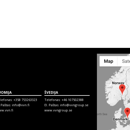
UOMIJA
ŠVEDIJA
lefonas:
+358 753263323
Telefonas:
+46 107502388
. Paštas:
info@vvn.fi
El. Paštas:
info@vvngroup.se
w.vvn.fi
www.vvngroup.se