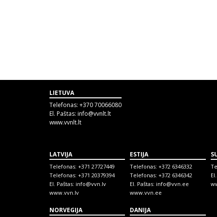
LIETUVA
Telefonas:
+370 70066080
El. Paštas:
info@vvnlt.lt
www.vvnlt.lt
LATVIJA
ESTIJA
S
Telefonas:
+371 27727449
Telefonas:
+372 6346332
Te
Telefonas:
+371 20379394
Telefonas:
+372 6346342
El
El. Paštas:
info@vvn.lv
El. Paštas:
info@vvn.ee
ww
www.vvn.lv
www.vvn.ee
NORVEGIJA
DANIJA