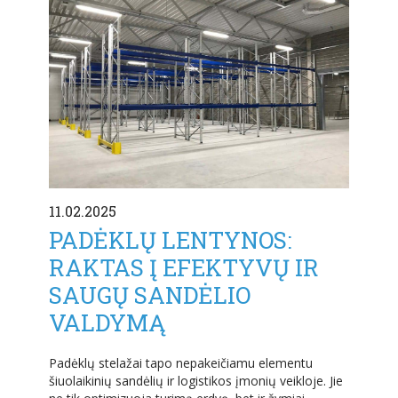
11.02.2025
PADĖKLŲ LENTYNOS:
RAKTAS Į EFEKTYVŲ IR
SAUGŲ SANDĖLIO
VALDYMĄ
Padėklų stelažai tapo nepakeičiamu elementu
šiuolaikinių sandėlių ir logistikos įmonių veikloje. Jie