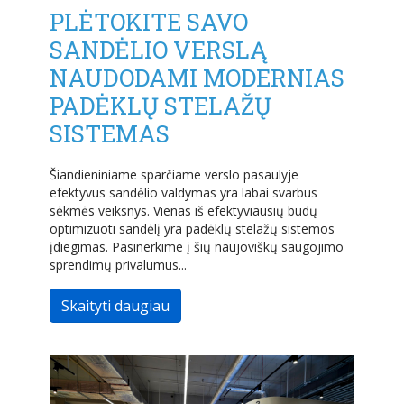
PLĖTOKITE SAVO
SANDĖLIO VERSLĄ
NAUDODAMI MODERNIAS
PADĖKLŲ STELAŽŲ
SISTEMAS
Šiandieniniame sparčiame verslo pasaulyje
efektyvus sandėlio valdymas yra labai svarbus
sėkmės veiksnys. Vienas iš efektyviausių būdų
optimizuoti sandėlį yra padėklų stelažų sistemos
įdiegimas. Pasinerkime į šių naujoviškų saugojimo
sprendimų privalumus...
Skaityti daugiau