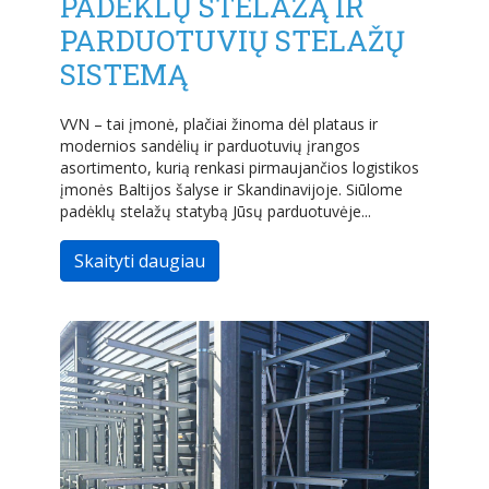
PADĖKLŲ STELAŽĄ IR
PARDUOTUVIŲ STELAŽŲ
SISTEMĄ
VVN – tai įmonė, plačiai žinoma dėl plataus ir
modernios sandėlių ir parduotuvių įrangos
asortimento, kurią renkasi pirmaujančios logistikos
įmonės Baltijos šalyse ir Skandinavijoje. Siūlome
padėklų stelažų statybą Jūsų parduotuvėje...
Skaityti daugiau