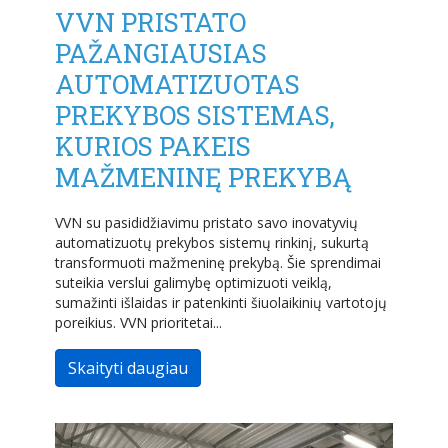
VVN PRISTATO
PAŽANGIAUSIAS
AUTOMATIZUOTAS
PREKYBOS SISTEMAS,
KURIOS PAKEIS
MAŽMENINĘ PREKYBĄ
VVN su pasididžiavimu pristato savo inovatyvių
automatizuotų prekybos sistemų rinkinį, sukurtą
transformuoti mažmeninę prekybą. Šie sprendimai
suteikia verslui galimybę optimizuoti veiklą,
sumažinti išlaidas ir patenkinti šiuolaikinių vartotojų
poreikius. VVN prioritetai...
Skaityti daugiau