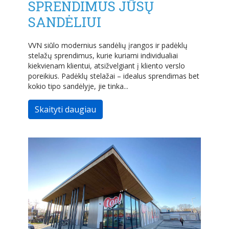
SPRENDIMUS JŪSŲ
SANDĖLIUI
VVN siūlo modernius sandėlių įrangos ir padėklų
stelažų sprendimus, kurie kuriami individualiai
kiekvienam klientui, atsižvelgiant į kliento verslo
poreikius. Padėklų stelažai – idealus sprendimas bet
kokio tipo sandėlyje, jie tinka...
Skaityti daugiau