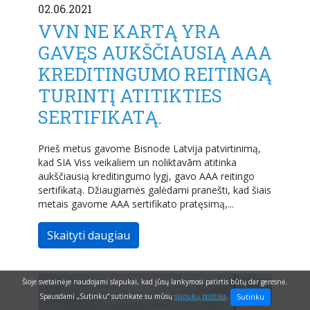
02.06.2021
VVN NE KARTĄ YRA
GAVĘS AUKŠČIAUSIĄ AAA
KREDITINGUMO REITINGĄ
TURINTĮ ATITIKTIES
SERTIFIKATĄ.
Prieš metus gavome Bisnode Latvija patvirtinimą,
kad SIA Viss veikaliem un noliktavām atitinka
aukščiausią kreditingumo lygį, gavo AAA reitingo
sertifikatą. Džiaugiamės galėdami pranešti, kad šiais
metais gavome AAA sertifikato pratęsimą,...
Skaityti daugiau
Šioje svetainėje naudojami slapukai, kad jūsų lankymosi patirtis būtų dar geresnė.
Spausdami „Sutinku“ sutinkate su mūsų
slapukų politika
.
Sutinku