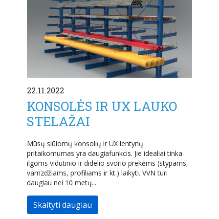
22.11.2022
KONSOLĖS IR UX LAUKO
STELAŽAI
Mūsų siūlomų konsolių ir UX lentynų
pritaikomumas yra daugiafunkcis. Jie idealiai tinka
ilgoms vidutinio ir didelio svorio prekėms (stypams,
vamzdžiams, profiliams ir kt.) laikyti. VVN turi
daugiau nei 10 metų...
Skaityti daugiau