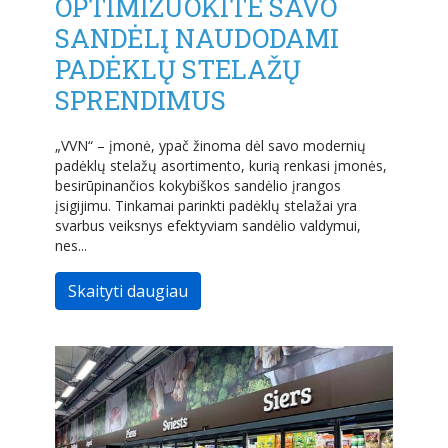
OPTIMIZUOKITE SAVO
SANDĖLĮ NAUDODAMI
PADĖKLŲ STELAŽŲ
SPRENDIMUS
„VVN“ – įmonė, ypač žinoma dėl savo modernių
padėklų stelažų asortimento, kurią renkasi įmonės,
besirūpinančios kokybiškos sandėlio įrangos
įsigijimu. Tinkamai parinkti padėklų stelažai yra
svarbus veiksnys efektyviam sandėlio valdymui,
nes...
Skaityti daugiau