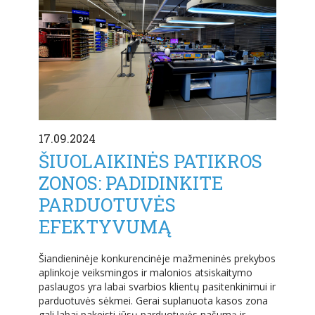
17.09.2024
ŠIUOLAIKINĖS PATIKROS
ZONOS: PADIDINKITE
PARDUOTUVĖS
EFEKTYVUMĄ
Šiandieninėje konkurencinėje mažmeninės prekybos
aplinkoje veiksmingos ir malonios atsiskaitymo
paslaugos yra labai svarbios klientų pasitenkinimui ir
parduotuvės sėkmei. Gerai suplanuota kasos zona
gali labai pakeisti jūsų parduotuvės našumą ir