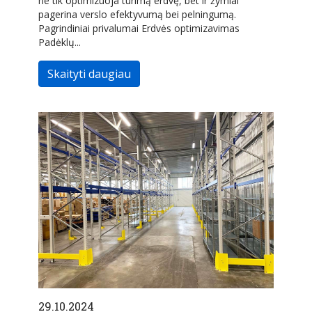
ne tik optimizuoja turimą erdvę, bet ir žymiai
pagerina verslo efektyvumą bei pelningumą.
Pagrindiniai privalumai Erdvės optimizavimas
Padėklų...
Skaityti daugiau
29.10.2024