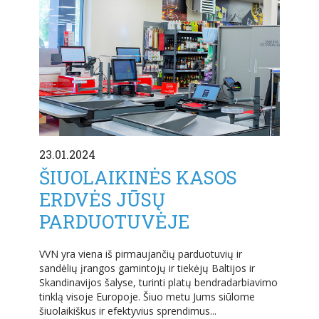
23.01.2024
ŠIUOLAIKINĖS KASOS
ERDVĖS JŪSŲ
PARDUOTUVĖJE
VVN yra viena iš pirmaujančių parduotuvių ir
sandėlių įrangos gamintojų ir tiekėjų Baltijos ir
Skandinavijos šalyse, turinti platų bendradarbiavimo
tinklą visoje Europoje. Šiuo metu Jums siūlome
šiuolaikiškus ir efektyvius sprendimus...