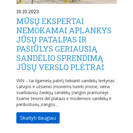
10.10.2023
MŪSŲ EKSPERTAI
NEMOKAMAI APLANKYS
JŪSŲ PATALPAS IR
PASIŪLYS GERIAUSIĄ
SANDĖLIO SPRENDIMĄ
JŪSŲ VERSLO PLĖTRAI
VVN – tai ilgametę patirtį tiekianti sandėlių lentynas
Latvijos ir užsienio įmonėms turinti įmonė, viena
svarbiausių žaidėjų sandėlių įrangos pramonėje.
Esame žinomi dėl plataus ir modernios sandėlių ir
parduotuvių įrangos...
Skaityti daugiau