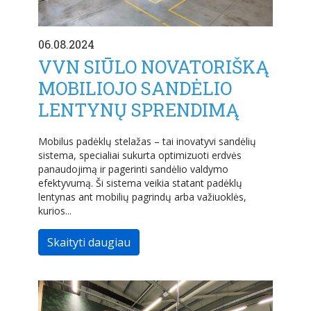
06.08.2024
VVN SIŪLO NOVATORIŠKĄ
MOBILIOJO SANDĖLIO
LENTYNŲ SPRENDIMĄ
Mobilus padėklų stelažas – tai inovatyvi sandėlių
sistema, specialiai sukurta optimizuoti erdvės
panaudojimą ir pagerinti sandėlio valdymo
efektyvumą. Ši sistema veikia statant padėklų
lentynas ant mobilių pagrindų arba važiuoklės,
kurios...
Skaityti daugiau