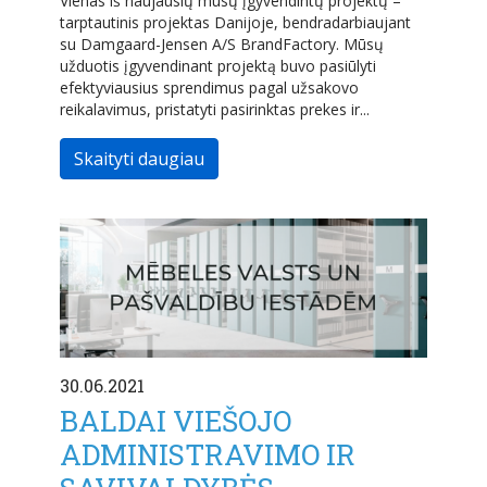
Vienas iš naujausių mūsų įgyvendintų projektų –
tarptautinis projektas Danijoje, bendradarbiaujant
su Damgaard-Jensen A/S BrandFactory. Mūsų
užduotis įgyvendinant projektą buvo pasiūlyti
efektyviausius sprendimus pagal užsakovo
reikalavimus, pristatyti pasirinktas prekes ir...
Skaityti daugiau
30.06.2021
BALDAI VIEŠOJO
ADMINISTRAVIMO IR