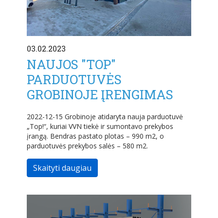
03.02.2023
NAUJOS "TOP"
PARDUOTUVĖS
GROBINOJE ĮRENGIMAS
2022-12-15 Grobinoje atidaryta nauja parduotuvė
„Top!“, kuriai VVN tiekė ir sumontavo prekybos
įrangą. Bendras pastato plotas – 990 m2, o
parduotuvės prekybos salės – 580 m2.
Skaityti daugiau