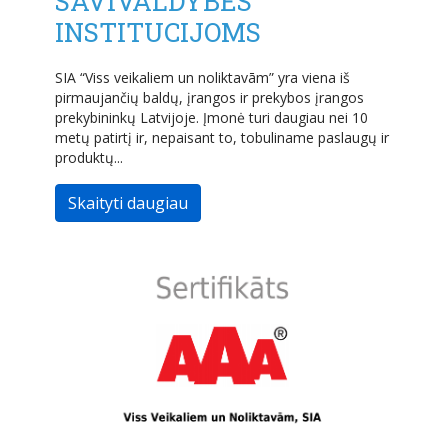
SAVIVALDYBĖS
INSTITUCIJOMS
SIA “Viss veikaliem un noliktavām” yra viena iš
pirmaujančių baldų, įrangos ir prekybos įrangos
prekybininkų Latvijoje. Įmonė turi daugiau nei 10
metų patirtį ir, nepaisant to, tobuliname paslaugų ir
produktų...
Skaityti daugiau