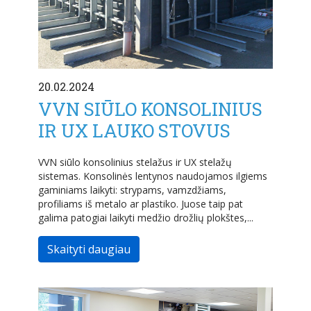
20.02.2024
VVN SIŪLO KONSOLINIUS
IR UX LAUKO STOVUS
VVN siūlo konsolinius stelažus ir UX stelažų
sistemas. Konsolinės lentynos naudojamos ilgiems
gaminiams laikyti: strypams, vamzdžiams,
profiliams iš metalo ar plastiko. Juose taip pat
galima patogiai laikyti medžio drožlių plokštes,...
Skaityti daugiau