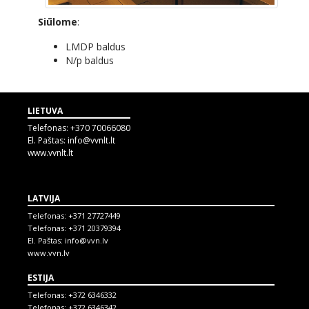
Siūlome
:
LMDP baldus
N/p baldus
LIETUVA
Telefonas:
+370 70066080
El. Paštas:
info@vvnlt.lt
www.vvnlt.lt
LATVIJA
Telefonas:
+371 27727449
Telefonas:
+371 20379394
El. Paštas:
info@vvn.lv
www.vvn.lv
ESTIJA
Telefonas:
+372 6346332
Telefonas:
+372 6346342