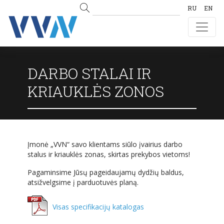
RU
EN
DARBO STALAI IR
KRIAUKLĖS ZONOS
Įmonė „VVN“ savo klientams siūlo įvairius darbo
stalus ir kriauklės zonas, skirtas prekybos vietoms!
Pagaminsime Jūsų pageidaujamų dydžių baldus,
atsižvelgsime į parduotuvės planą.
Visas specifikacijų katalogas