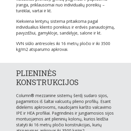
įranga, priklausomai nuo individualių poreikių –
turėklai, vartai ir kt.
Kiekviena lentynų sistema pritaikoma pagal
individualius kliento poreikius ir erdvės panaudojimą,
pavyzdžiui, gamykloje, sandėlyje, salone ir kt.
VVN siūlo antresoles iki 16 metrų pločio ir iki 3500
kg/m2 atsparumo apkrovai.
PLIENINĖS
KONSTRUKCIJOS
Column® mezzanine sistemų šerdį sudaro sijos,
pagamintos iš šaltai valcuotų plieno profilių. Esant
didelėms apkrovoms, naudojami karšto valcavimo
IPE ir HEA profiliai. Pagrindinės ir jungiamosios sijos
montuojamos ant plieninių kolonų, kurios leidžia
statyti iki 16 metrų pločio konstrukcijas, kurių
atsparumas apkrovai iki 3500 kg/m2.