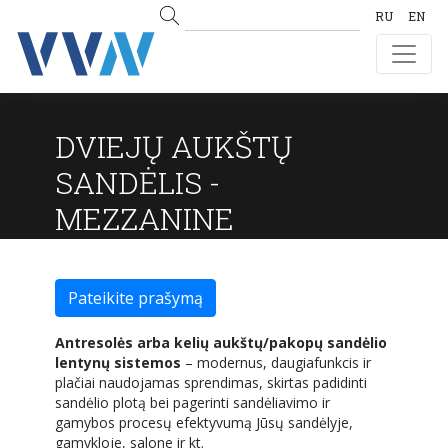
RU
EN
DVIEJŲ AUKŠTŲ
SANDĖLIS -
MEZZANINE
Pateikite prašymą
Antresolės arba kelių aukštų/pakopų sandėlio
lentynų sistemos
– modernus, daugiafunkcis ir
plačiai naudojamas sprendimas, skirtas padidinti
sandėlio plotą bei pagerinti sandėliavimo ir
gamybos procesų efektyvumą Jūsų sandėlyje,
gamykloje, salone ir kt.