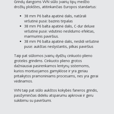
Grindų dangoms VVN siūlo įvairių tipų medžio
drožlių plokštes, atitinkančias Europos standartus:
38 mm P6 balta apatinė dalis, natūrali
viršutinė pusė: bazinis tirpalas
38 mm P6 balta apatinė dalis, C-dur deluxe
viršutinė pusė: vidutinio neslidumo efektas,
marmurinis paviršius.
38 mm P6 balta apatinė dalis, neslidi viršutinė
pusė: aukštas neslystantis, pilkas paviršius
Taip pat siūlomos įvairių dydžių cinkuoto plieno
grotelės grindims. Cinkuoto plieno grotos
dažniausiai pasirenkamos lentynų sistemoms,
kurios montuojamos gamyklose ir yra geriau
pritaikytos pramoniniams procesams, nes yra gerai
vėdinamos.
VVN taip pat siūlo aukštos kokybės faneros grindis,
pasižyminčias dideliu atsparumu apkrovai ir geru
sukibimu su paviršiumi.