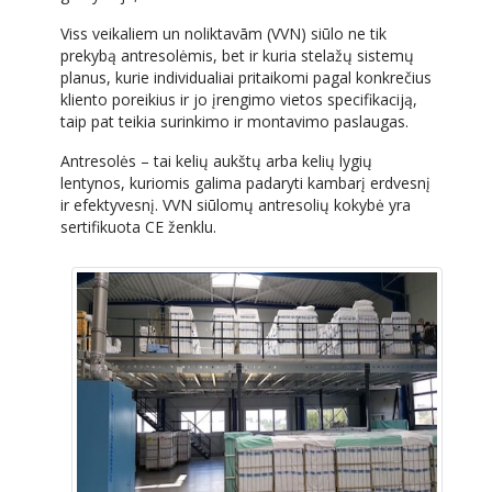
Viss veikaliem un noliktavām (VVN) siūlo ne tik
prekybą antresolėmis, bet ir kuria stelažų sistemų
planus, kurie individualiai pritaikomi pagal konkrečius
kliento poreikius ir jo įrengimo vietos specifikaciją,
taip pat teikia surinkimo ir montavimo paslaugas.
Antresolės – tai kelių aukštų arba kelių lygių
lentynos, kuriomis galima padaryti kambarį erdvesnį
ir efektyvesnį. VVN siūlomų antresolių kokybė yra
sertifikuota CE ženklu.