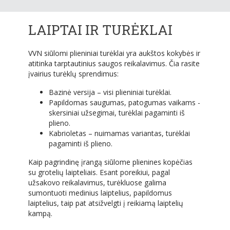
LAIPTAI IR TURĖKLAI
VVN siūlomi plieniniai turėklai yra aukštos kokybės ir
atitinka tarptautinius saugos reikalavimus. Čia rasite
įvairius turėklų sprendimus:
Bazinė versija – visi plieniniai turėklai.
Papildomas saugumas, patogumas vaikams -
skersiniai užsegimai, turėklai pagaminti iš
plieno.
Kabrioletas – nuimamas variantas, turėklai
pagaminti iš plieno.
Kaip pagrindinę įrangą siūlome plienines kopėčias
su grotelių laipteliais. Esant poreikiui, pagal
užsakovo reikalavimus, turėkluose galima
sumontuoti medinius laiptelius, papildomus
laiptelius, taip pat atsižvelgti į reikiamą laiptelių
kampą.