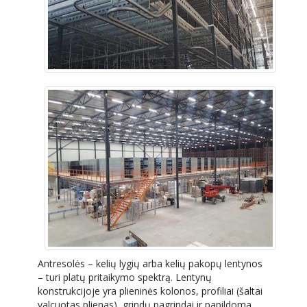
Antresolės – kelių lygių arba kelių pakopų lentynos
– turi platų pritaikymo spektrą. Lentynų
konstrukcijoje yra plieninės kolonos, profiliai (šaltai
valcuotas plienas), grindų pagrindai ir papildoma