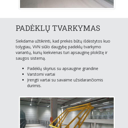
PADĖKLŲ TVARKYMAS
Siekdama užtikrinti, kad prekės būtų išdėstytos kuo
tolygiau, VVN siūlo daugybę padėklų tvarkymo
variantų, kurių kiekvienas turi apsauginę plokštę ir
saugos sistemą.
Padėklų skyrius su apsaugine grandine
Varstomi vartai
Įrengti vartai su savaime užsidarančiomis
durimis.