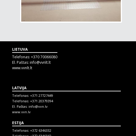
LIETUVA
Telefonas:
+370 70066080
El. Paštas:
info@vvnlt.lt
www.vvnlt.lt
LATVIJA
Telefonas:
+371 27727449
Telefonas:
+371 20379394
El. Paštas:
info@vvn.lv
www.vvn.lv
ESTIJA
Telefonas:
+372 6346332
Telefonas:
+372 6346342