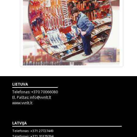
LIETUVA
Telefonas:
+370 70066080
El. Paštas:
info@vvnlt.lt
www.vvnlt.lt
LATVIJA
Telefonas:
+371 27727449
Telefonas:
+371 20379394