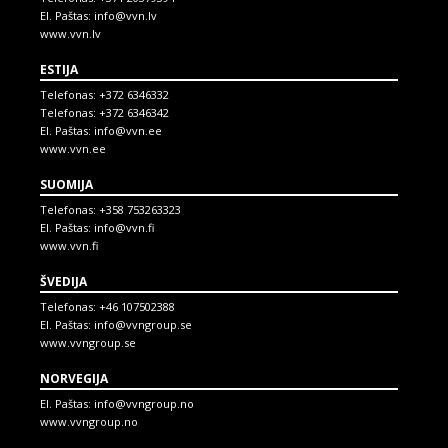
El. Paštas:
info@vvn.lv
www.vvn.lv
ESTIJA
Telefonas:
+372 6346332
Telefonas:
+372 6346342
El. Paštas:
info@vvn.ee
www.vvn.ee
SUOMIJA
Telefonas:
+358 753263323
El. Paštas:
info@vvn.fi
www.vvn.fi
ŠVEDIJA
Telefonas:
+46 107502388
El. Paštas:
info@vvngroup.se
www.vvngroup.se
NORVEGIJA
El. Paštas:
info@vvngroup.no
www.vvngroup.no